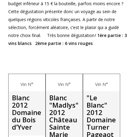
budget inférieur à 15 € la bouteille, parfois moins encore ?
Cette dégustation présente donc un voyage au sein de
quelques régions viticoles françaises. A partir de notre
sélection, forcément aléatoire, c’est le plaisir qui a guidé
notre choix final.
Très bonne dégustation !
1
ère
partie
:
3
vins blancs
2
ème
partie
: 6 vins rouges
Vin N°
Vin N°
Vin N°
Blanc
Blanc
"Le
2012
"Madlys"
Blanc"
Domaine
2012
2012
du Bois
Château
Domaine
d’Yver
Sainte
Turner
Marie
Pageaot