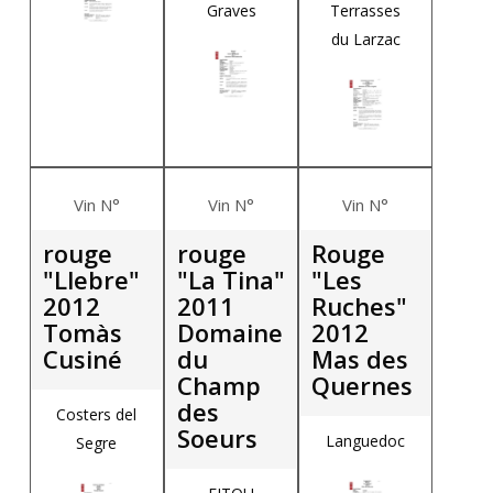
Graves
Terrasses
du Larzac
Vin N°
Vin N°
Vin N°
rouge
rouge
Rouge
"Llebre"
"La Tina"
"Les
2012
2011
Ruches"
Tomàs
Domaine
2012
Cusiné
du
Mas des
Champ
Quernes
des
Costers del
Soeurs
Languedoc
Segre