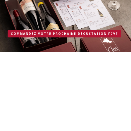
COMMANDEZ VOTRE PROCHAINE DÉGUSTATION FCVF
Fédération Culturelle des Vins de France
6 rue Henry de Crousaz
68110 ILLZACH - ILE NAPOLEON
Tel : 03 89 61 52 38
Accueil
Les dégustations