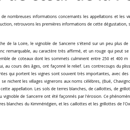
e nombreuses informations concernants les appellations et les vins 
ction, retrouvons les premières informations de cette dégustation, su
e de la Loire, le vignoble de Sancerre s'étend sur un peu plus de 
anc remarquable, au caractère très affirmé, et un rouge qui peut se r
semble de coteaux dont les sommets culminent entre 250 et 400 m d'a
, au cours des âges, ont façonné le relief. Les contrecoups du plisseme
entes qui portent les vignes sont souvent très importantes, avec des
 se nichent les villages vignerons aux noms célèbres, (Bué, Chavigno
cette appellation. Les sols de terres blanches, de caillottes, de gril
ls du vignoble de Sancerre ont été façonnés par l'érosion. Ce phénomène
es blanches du Kimméridgien, et les caillottes et les grillottes de l'Oxf