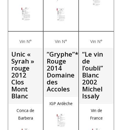
Vin N°
Vin N°
Vin N°
Unic «
“Gryphe”*
“Le vin
Syrah »
Rouge
de
rouge
2014
l’oubli”
2012
Domaine
Blanc
Clos
des
2002
Mont
Accoles
Michel
Blanc
Issaly
IGP Ardèche
Conca de
Vin de
Barbera
France