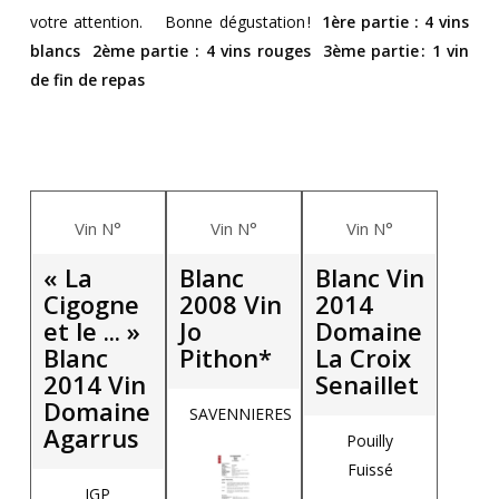
votre attention.
Bonne dégustation !
1
ère
partie
: 4 vins
blancs
2
ème
partie
: 4 vins rouges
3
ème
partie
: 1 vin
de fin de repas
Vin N°
Vin N°
Vin N°
« La
Blanc
Blanc Vin
Cigogne
2008 Vin
2014
et le ... »
Jo
Domaine
Blanc
Pithon*
La Croix
2014 Vin
Senaillet
Domaine
SAVENNIERES
Agarrus
Pouilly
Fuissé
IGP