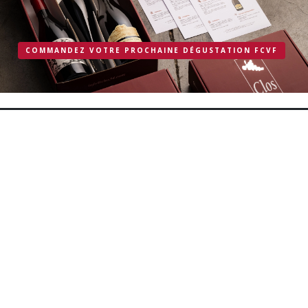
COMMANDEZ VOTRE PROCHAINE DÉGUSTATION FCVF
Fédération Culturelle des Vins de France
6 rue Henry de Crousaz
68110 ILLZACH - ILE NAPOLEON
Tel : 03 89 61 52 38
Accueil
Les dégustations
Dictionnaire du vin