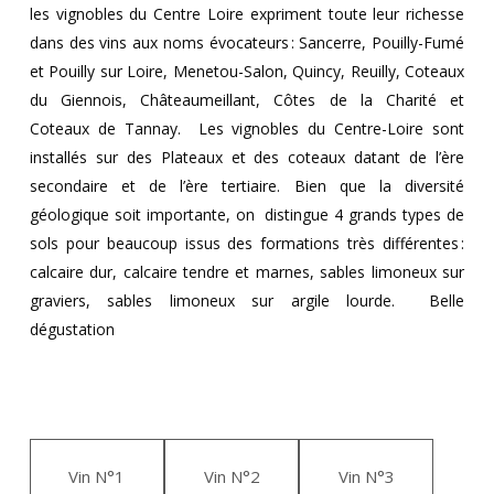
les vignobles
du Centre Loire expriment toute leur richesse
dans
des vins aux noms évocateurs : Sancerre,
Pouilly-Fumé
et Pouilly sur Loire, Menetou-Salon,
Quincy, Reuilly, Coteaux
du Giennois,
Châteaumeillant, Côtes de la Charité et
Coteaux de
Tannay.
Les vignobles du Centre-Loire sont
installés sur des
Plateaux et des coteaux datant de l’ère
secondaire et
de l’ère tertiaire.
Bien que la diversité
géologique soit importante, on
distingue 4 grands types de
sols pour beaucoup issus
des formations très différentes :
calcaire dur, calcaire
tendre et marnes, sables limoneux sur
graviers, sables
limoneux sur argile lourde.
Belle
dégustation
Vin N°1
Vin N°2
Vin N°3