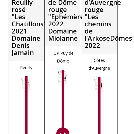
Reuilly
de Dôme
d’Auvergne
rosé
rouge
rouge
"Les
"Ephémère"
"Les
Chatillons"
2022
chemins
2021
Domaine
de
Domaine
Miolanne
l’ArkoseDômes
Denis
2022
Jamain
IGP Puy de
Côtes
Dôme
Reuilly
d'Auvergne