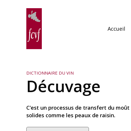
Skip
to
main
content
Accueil
DICTIONNAIRE DU VIN
Décuvage
C’est un processus de transfert du moût
solides comme les peaux de raisin.