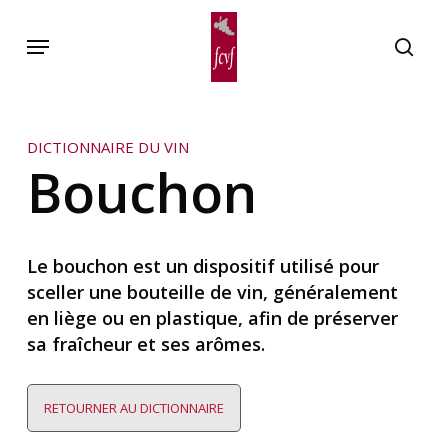
Skip
Menu
to
searc
main
content
DICTIONNAIRE DU VIN
Bouchon
Le bouchon est un dispositif utilisé pour
sceller une bouteille de vin, généralement
en liège ou en plastique, afin de préserver
sa fraîcheur et ses arômes.
RETOURNER AU DICTIONNAIRE